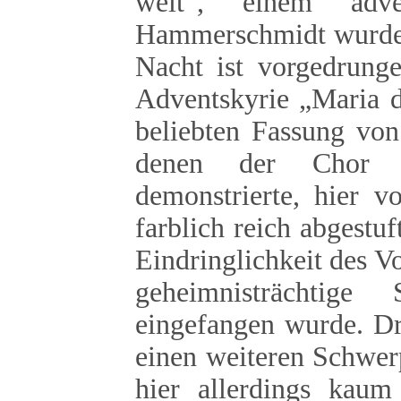
weit“, einem adve
Hammerschmidt wurde d
Nacht ist vorgedrung
Adventskyrie „Maria d
beliebten Fassung von
denen der Chor se
demonstrierte, hier v
farblich reich abgest
Eindringlichkeit des V
geheimnisträchtig
eingefangen wurde. Dr
einen weiteren Schwer
hier allerdings kaum